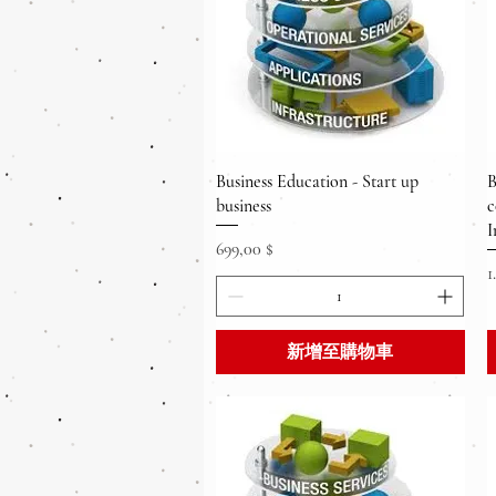
快速瀏覽
Business Education - Start up
B
business
c
I
價格
699,00 $
1
新增至購物車