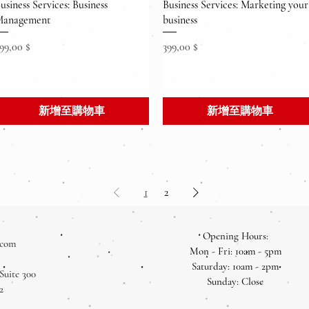
快速瀏覽
快速瀏覽
usiness Services: Business
Business Services: Marketing your
anagement
business
價格
價格
99,00 $
399,00 $
新增至購物車
新增至購物車
1
2
Opening Hours:
.com
Mon - Fri: 10am - 5pm
​​Saturday: 10am - 2pm
Suite 300
​Sunday: Close
2