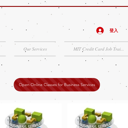
登入
Our Services
MIT Credit Card Job Trai...
Open Online Classes for Business Services