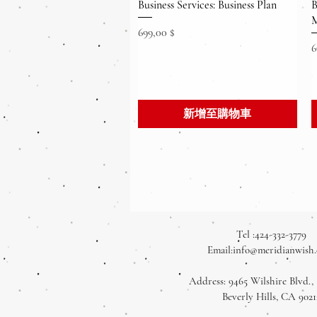
快速瀏覽
Business Services: Business Plan
B
M
價格
699,00 $
6
新增至購物車
Tel :424-332-3779
Email:
info@meridianwish
Address: 9465 Wilshire Blvd., 
Beverly Hills, CA 9021