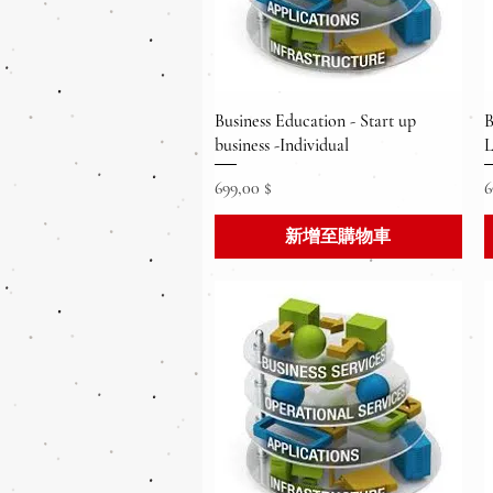
快速瀏覽
Business Education - Start up
B
business -Individual
價格
699,00 $
6
新增至購物車