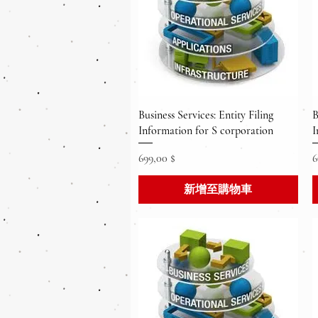
快速瀏覽
Business Services: Entity Filing
B
Information for S corporation
I
價格
699,00 $
6
新增至購物車