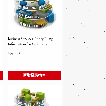
快速瀏覽
Business Services: Entity Filing
Information for C corporation
價格
699,00 $
新增至購物車